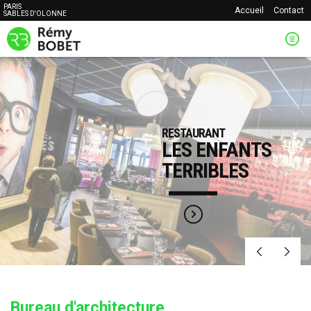
PARIS
Accueil
Contact
SABLES D'OLONNE
RESTAURANT
LES ENFANTS
TERRIBLES
Bureau d'architecture